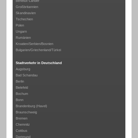
Benelux-Länder
Großbritannien
Skandinavien
Tschechien
Polen
Ungarn
Rumänien
Kroatien/Serbien/Bosnien
Bulgarien/Griechenland/Türkei
Stadtverkehr in Deutschland
Augsburg
Bad Schandau
Berlin
Bielefeld
Bochum
Bonn
Brandenburg (Havel)
Braunschweig
Bremen
Chemnitz
Cottbus
Dortmund