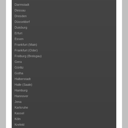
Darmstadt
Dessau
Dresden
Düsseldorf
Duisburg
Erfurt
Essen
Frankfurt (Main)
Frankfurt (Oder)
Freiburg (Breisgau)
Gera
Görlitz
Gotha
Halberstadt
Halle (Saale)
Hamburg
Hannover
Jena
Karlsruhe
Kassel
Köln
Krefeld