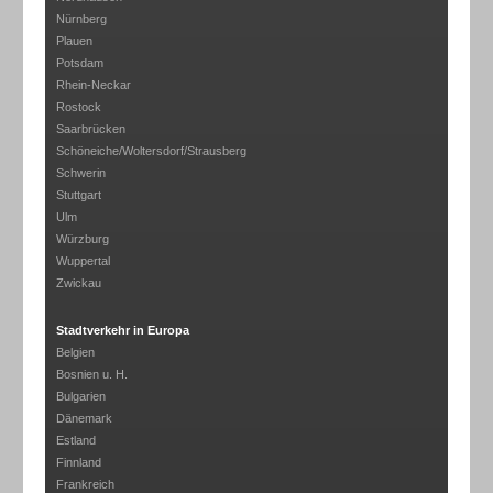
Nürnberg
Plauen
Potsdam
Rhein-Neckar
Rostock
Saarbrücken
Schöneiche/Woltersdorf/Strausberg
Schwerin
Stuttgart
Ulm
Würzburg
Wuppertal
Zwickau
Stadtverkehr in Europa
Belgien
Bosnien u. H.
Bulgarien
Dänemark
Estland
Finnland
Frankreich