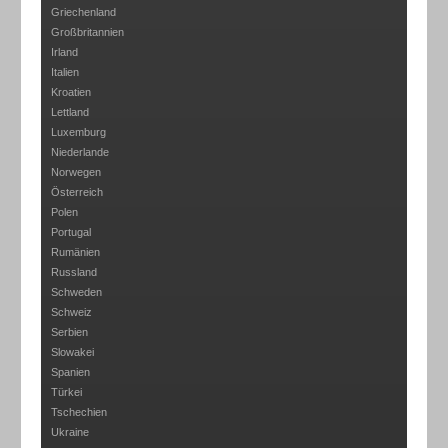
Griechenland
Großbritannien
Irland
Italien
Kroatien
Lettland
Luxemburg
Niederlande
Norwegen
Österreich
Polen
Portugal
Rumänien
Russland
Schweden
Schweiz
Serbien
Slowakei
Spanien
Türkei
Tschechien
Ukraine