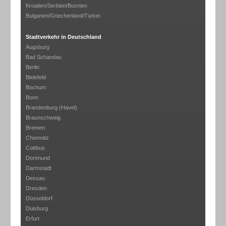
Kroatien/Serbien/Bosnien
Bulgarien/Griechenland/Türkei
Stadtverkehr in Deutschland
Augsburg
Bad Schandau
Berlin
Bielefeld
Bochum
Bonn
Brandenburg (Havel)
Braunschweig
Bremen
Chemnitz
Cottbus
Dortmund
Darmstadt
Dessau
Dresden
Düsseldorf
Duisburg
Erfurt