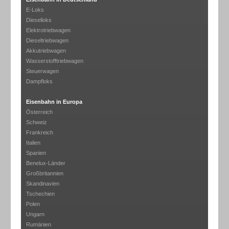
E-Loks
Dieselloks
Elektrotriebwagen
Dieseltriebwagen
Akkutriebwagen
Wasserstofftriebwagen
Steuerwagen
Dampfloks
Eisenbahn in Europa
Österreich
Schweiz
Frankreich
Italien
Spanien
Benelux-Länder
Großbritannien
Skandinavien
Tschechien
Polen
Ungarn
Rumänien