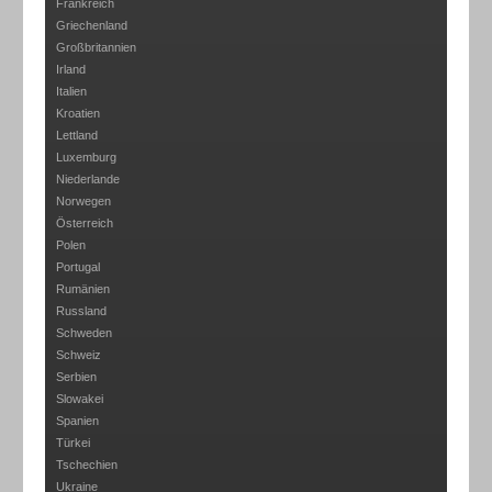
Frankreich
Griechenland
Großbritannien
Irland
Italien
Kroatien
Lettland
Luxemburg
Niederlande
Norwegen
Österreich
Polen
Portugal
Rumänien
Russland
Schweden
Schweiz
Serbien
Slowakei
Spanien
Türkei
Tschechien
Ukraine