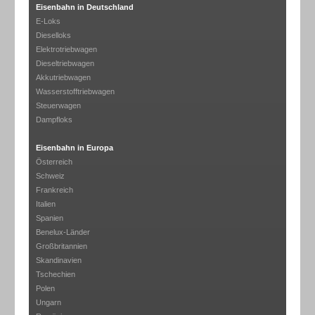
Eisenbahn in Deutschland
E-Loks
Dieselloks
Elektrotriebwagen
Dieseltriebwagen
Akkutriebwagen
Wasserstofftriebwagen
Steuerwagen
Dampfloks
Eisenbahn in Europa
Österreich
Schweiz
Frankreich
Italien
Spanien
Benelux-Länder
Großbritannien
Skandinavien
Tschechien
Polen
Ungarn