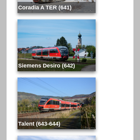
Coradia A TER (641)
Siemens Desiro (642)
Talent (643-644)