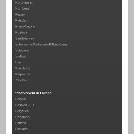
Nordhausen
Nürnberg
Plauen
Potsdam
Rhein-Neckar
Rostock
Saarbrücken
Schöneiche/Woltersdorf/Strausberg
Schwerin
Stuttgart
Ulm
Würzburg
Wuppertal
Zwickau
Stadtverkehr in Europa
Belgien
Bosnien u. H.
Bulgarien
Dänemark
Estland
Finnland