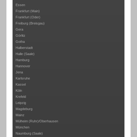
Essen
Frankfurt (Main)
Frankfurt (Oder)
Freiburg (Breisgau)
Gera
Görlitz
Gotha
Halberstadt
Halle (Saale)
Hamburg
Hannover
Jena
Karlsruhe
Kassel
Köln
Krefeld
Leipzig
Magdeburg
Mainz
Mülheim (Ruhr)/Oberhausen
München
Naumburg (Saale)