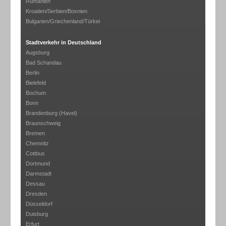
Rumänien
Kroatien/Serbien/Bosnien
Bulgarien/Griechenland/Türkei
Stadtverkehr in Deutschland
Augsburg
Bad Schandau
Berlin
Bielefeld
Bochum
Bonn
Brandenburg (Havel)
Braunschweig
Bremen
Chemnitz
Cottbus
Dortmund
Darmstadt
Dessau
Dresden
Düsseldorf
Duisburg
Erfurt