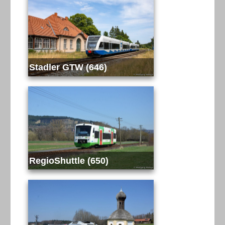
Stadler GTW (646)
RegioShuttle (650)