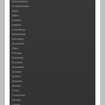
Griechenland
Großbritannien
Irland
Italien
Kroatien
Lettland
Luxemburg
Niederlande
Norwegen
Österreich
Polen
Portugal
Rumänien
Russland
Schweden
Schweiz
Serbien
Slowakei
Spanien
Türkei
Tschechien
Ukraine
Ungarn