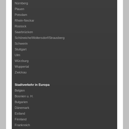
Nürnberg
Plauen
Potsdam
Rhein-Neckar
Rostock
Saarbrücken
Schöneiche/Woltersdorf/Strausberg
Schwerin
Stuttgart
Ulm
Würzburg
Wuppertal
Zwickau
Stadtverkehr in Europa
Belgien
Bosnien u. H.
Bulgarien
Dänemark
Estland
Finnland
Frankreich