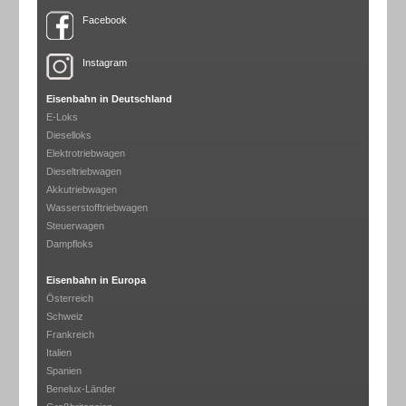
Facebook
Instagram
Eisenbahn in Deutschland
E-Loks
Dieselloks
Elektrotriebwagen
Dieseltriebwagen
Akkutriebwagen
Wasserstofftriebwagen
Steuerwagen
Dampfloks
Eisenbahn in Europa
Österreich
Schweiz
Frankreich
Italien
Spanien
Benelux-Länder