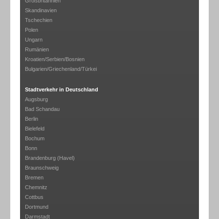
Großbritannien
Skandinavien
Tschechien
Polen
Ungarn
Rumänien
Kroatien/Serbien/Bosnien
Bulgarien/Griechenland/Türkei
Stadtverkehr in Deutschland
Augsburg
Bad Schandau
Berlin
Bielefeld
Bochum
Bonn
Brandenburg (Havel)
Braunschweig
Bremen
Chemnitz
Cottbus
Dortmund
Darmstadt