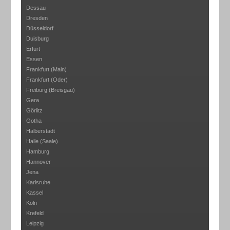
Dessau
Dresden
Düsseldorf
Duisburg
Erfurt
Essen
Frankfurt (Main)
Frankfurt (Oder)
Freiburg (Breisgau)
Gera
Görlitz
Gotha
Halberstadt
Halle (Saale)
Hamburg
Hannover
Jena
Karlsruhe
Kassel
Köln
Krefeld
Leipzig