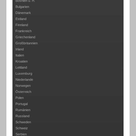
Bosnien u. H.
Bulgarien
Dänemark
Estland
Finnland
Frankreich
Griechenland
Großbritannien
Irland
Italien
Kroatien
Lettland
Luxemburg
Niederlande
Norwegen
Österreich
Polen
Portugal
Rumänien
Russland
Schweden
Schweiz
Serbien