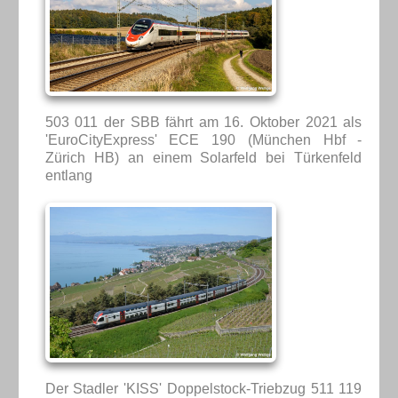
503 011 der SBB fährt am 16. Oktober 2021 als
'EuroCityExpress' ECE 190 (München Hbf -
Zürich HB) an einem Solarfeld bei Türkenfeld
entlang
Der Stadler 'KISS' Doppelstock-Triebzug 511 119