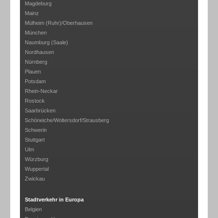
Magdeburg
Mainz
Mülheim (Ruhr)/Oberhausen
München
Naumburg (Saale)
Nordhausen
Nürnberg
Plauen
Potsdam
Rhein-Neckar
Rostock
Saarbrücken
Schöneiche/Woltersdorf/Strausberg
Schwerin
Stuttgart
Ulm
Würzburg
Wuppertal
Zwickau
Stadtverkehr in Europa
Belgien