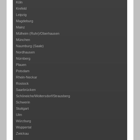
Köln
Krefeld
Leipzig
Magdeburg
Mainz
Mülheim (Ruhr)/Oberhausen
München
Naumburg (Saale)
Nordhausen
Nürnberg
Plauen
Potsdam
Rhein-Neckar
Rostock
Saarbrücken
Schöneiche/Woltersdorf/Strausberg
Schwerin
Stuttgart
Ulm
Würzburg
Wuppertal
Zwickau