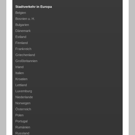
Stadtverkehr in Europa
Belgien
Bosnien u. H.
Bulgarien
Dänemark
Estland
Finnland
Frankreich
Griechenland
Großbritannien
Irland
Italien
Kroatien
Lettland
Luxemburg
Niederlande
Norwegen
Österreich
Polen
Portugal
Rumänien
Russland