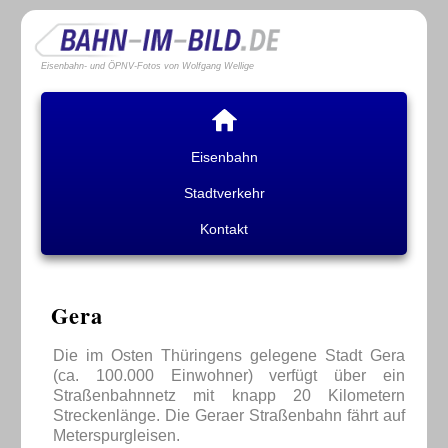
Eisenbahn- und ÖPNV-Fotos von Wolfgang Wellige
Eisenbahn
Stadtverkehr
Kontakt
Gera
Die im Osten Thüringens gelegene Stadt Gera
(ca. 100.000 Einwohner) verfügt über ein
Straßenbahnnetz mit knapp 20 Kilometern
Streckenlänge. Die Geraer Straßenbahn fährt auf
Meterspurgleisen.