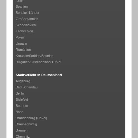
Italien
Spanien
Benelux-Länder
Großbritannien
Skandinavien
Tschechien
Polen
Ungarn
Rumänien
Kroatien/Serbien/Bosnien
Bulgarien/Griechenland/Türkei
Stadtverkehr in Deutschland
Augsburg
Bad Schandau
Berlin
Bielefeld
Bochum
Bonn
Brandenburg (Havel)
Braunschweig
Bremen
Chemnitz