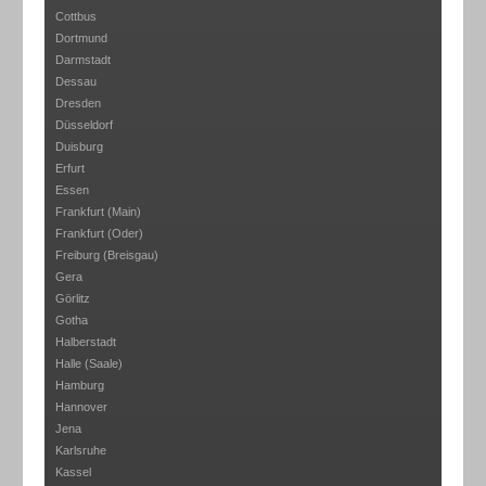
Cottbus
Dortmund
Darmstadt
Dessau
Dresden
Düsseldorf
Duisburg
Erfurt
Essen
Frankfurt (Main)
Frankfurt (Oder)
Freiburg (Breisgau)
Gera
Görlitz
Gotha
Halberstadt
Halle (Saale)
Hamburg
Hannover
Jena
Karlsruhe
Kassel