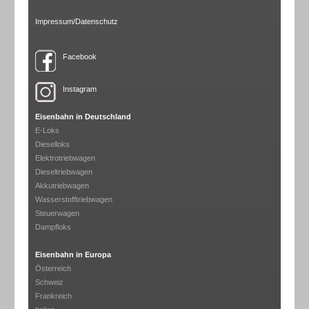
Impressum/Datenschutz
Facebook
Instagram
Eisenbahn in Deutschland
E-Loks
Dieselloks
Elektrotriebwagen
Dieseltriebwagen
Akkutriebwagen
Wasserstofftriebwagen
Steuerwagen
Dampfloks
Eisenbahn in Europa
Österreich
Schweiz
Frankreich