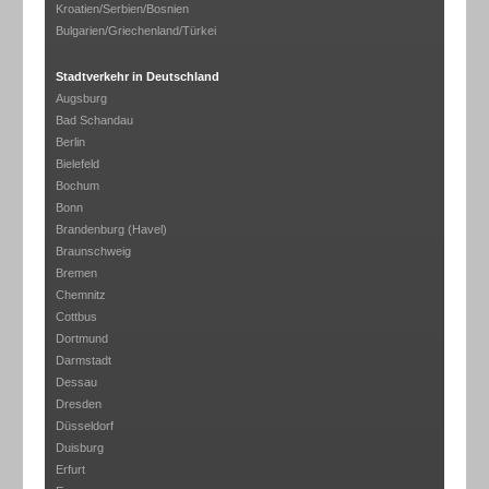
Kroatien/Serbien/Bosnien
Bulgarien/Griechenland/Türkei
Stadtverkehr in Deutschland
Augsburg
Bad Schandau
Berlin
Bielefeld
Bochum
Bonn
Brandenburg (Havel)
Braunschweig
Bremen
Chemnitz
Cottbus
Dortmund
Darmstadt
Dessau
Dresden
Düsseldorf
Duisburg
Erfurt