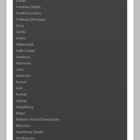
Essen
Frankfurt (Main)
Frankfurt (Oder)
Freiburg (Breisgau)
Gera
Görlitz
Gotha
Halberstadt
Halle (Saale)
Hamburg
Hannover
Jena
Karlsruhe
Kassel
Köln
Krefeld
Leipzig
Magdeburg
Mainz
Mülheim (Ruhr)/Oberhausen
München
Naumburg (Saale)
Nordhausen