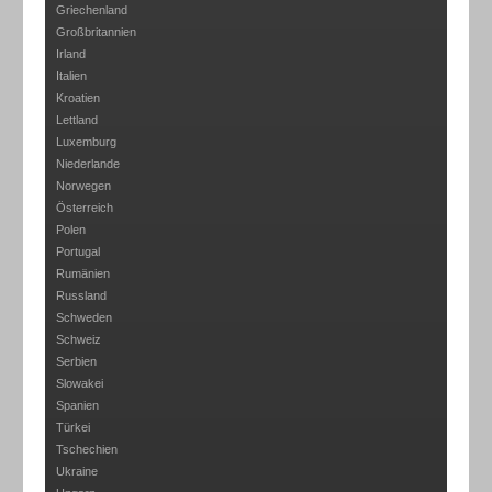
Griechenland
Großbritannien
Irland
Italien
Kroatien
Lettland
Luxemburg
Niederlande
Norwegen
Österreich
Polen
Portugal
Rumänien
Russland
Schweden
Schweiz
Serbien
Slowakei
Spanien
Türkei
Tschechien
Ukraine