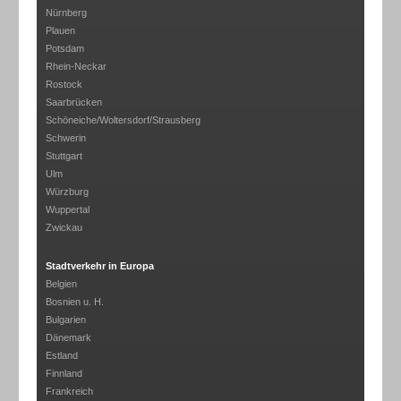
Nürnberg
Plauen
Potsdam
Rhein-Neckar
Rostock
Saarbrücken
Schöneiche/Woltersdorf/Strausberg
Schwerin
Stuttgart
Ulm
Würzburg
Wuppertal
Zwickau
Stadtverkehr in Europa
Belgien
Bosnien u. H.
Bulgarien
Dänemark
Estland
Finnland
Frankreich