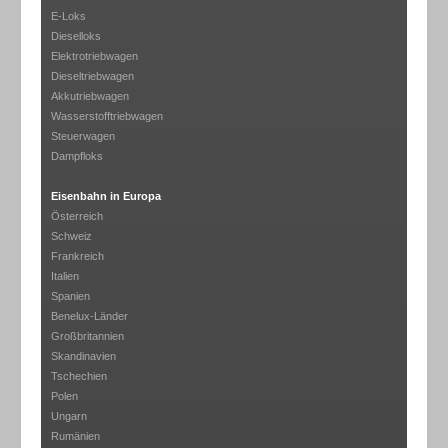
E-Loks
Dieselloks
Elektrotriebwagen
Dieseltriebwagen
Akkutriebwagen
Wasserstofftriebwagen
Steuerwagen
Dampfloks
Eisenbahn in Europa
Österreich
Schweiz
Frankreich
Italien
Spanien
Benelux-Länder
Großbritannien
Skandinavien
Tschechien
Polen
Ungarn
Rumänien