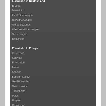
Eisenbahn in Deutschland
E-Loks
Dieselloks
Elektrotriebwagen
Dieseltriebwagen
Akkutriebwagen
Wasserstofftriebwagen
Steuerwagen
Dampfloks
Eisenbahn in Europa
Österreich
Schweiz
Frankreich
Italien
Spanien
Benelux-Länder
Großbritannien
Skandinavien
Tschechien
Polen
Ungarn
Rumänien