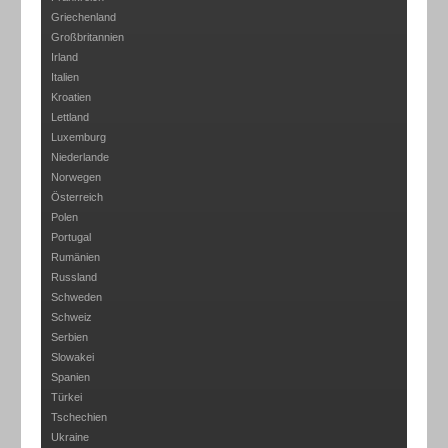
Griechenland
Großbritannien
Irland
Italien
Kroatien
Lettland
Luxemburg
Niederlande
Norwegen
Österreich
Polen
Portugal
Rumänien
Russland
Schweden
Schweiz
Serbien
Slowakei
Spanien
Türkei
Tschechien
Ukraine