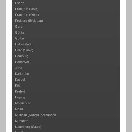
Essen
Frankfurt (Main)
Frankfurt (Oder)
Freiburg (Breisgau)
Gera
Görlitz
Gotha
Halberstadt
Halle (Saale)
Hamburg
Hannover
Jena
Karlsruhe
Kassel
Köln
Krefeld
Leipzig
Magdeburg
Mainz
Mülheim (Ruhr)/Oberhausen
München
Naumburg (Saale)