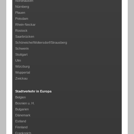
Nordhausen
Nürnberg
Plauen
Potsdam
Rhein-Neckar
Rostock
Saarbrücken
Schöneiche/Woltersdorf/Strausberg
Schwerin
Stuttgart
Ulm
Würzburg
Wuppertal
Zwickau
Stadtverkehr in Europa
Belgien
Bosnien u. H.
Bulgarien
Dänemark
Estland
Finnland
Frankreich