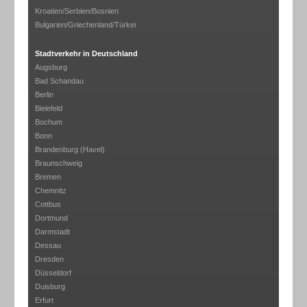
Kroatien/Serbien/Bosnien
Bulgarien/Griechenland/Türkei
Stadtverkehr in Deutschland
Augsburg
Bad Schandau
Berlin
Bielefeld
Bochum
Bonn
Brandenburg (Havel)
Braunschweig
Bremen
Chemnitz
Cottbus
Dortmund
Darmstadt
Dessau
Dresden
Düsseldorf
Duisburg
Erfurt