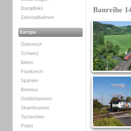
Baureihe 1
Dampfloks
Zahnradbahnen
Europa
Österreich
Schweiz
Italien
Frankreich
Spanien
Benelux
Großbritannien
Skandinavien
Tschechien
Polen