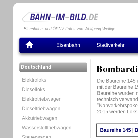
Eisenbahn- und ÖPNV-Fotos von Wolfgang Wellige
Eisenbahn
Stadtverkehr
Bombardie
Deutschland
Elektroloks
Die Baureihe 145 i
mit der Baureihe 1
Dieselloks
Baureihe wurden nu
Elektrotriebwagen
technisch verwand
"Nahverkehrspaket"
Dieseltriebwagen
2015 werden Loks 
Akkutriebwagen
Wasserstofftriebwagen
Baureihe 145
|
B
Steuerwagen