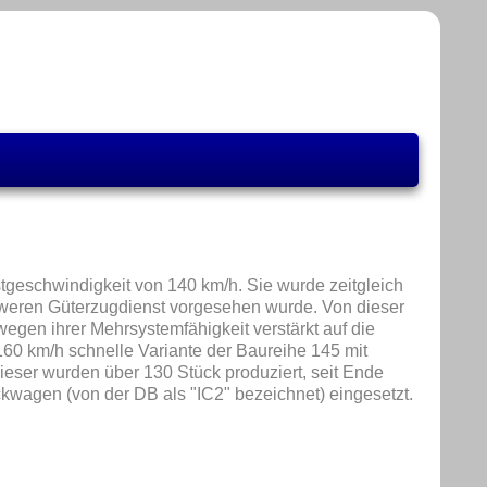
tgeschwindigkeit von 140 km/h. Sie wurde zeitgleich
schweren Güterzugdienst vorgesehen wurde. Von dieser
egen ihrer Mehrsystemfähigkeit verstärkt auf die
60 km/h schnelle Variante der Baureihe 145 mit
ieser wurden über 130 Stück produziert, seit Ende
kwagen (von der DB als "IC2" bezeichnet) eingesetzt.