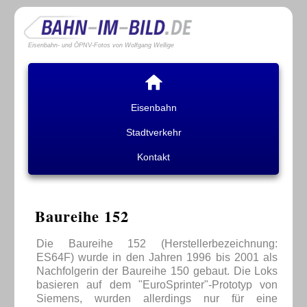
Eisenbahn- und ÖPNV-Fotos von Wolfgang Wellige
Eisenbahn
Stadtverkehr
Kontakt
Baureihe 152
Die Baureihe 152 (Herstellerbezeichnung:
ES64F) wurde in den Jahren 1996 bis 2001 als
Nachfolgerin der Baureihe 150 gebaut. Die Loks
basieren auf dem "EuroSprinter"-Prototyp von
Siemens, wurden allerdings nur für eine