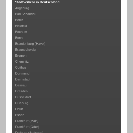
Stadtverkehr in Deutschland
Augsburg
Bad Schandau
Berlin
Bielefeld
Bochum
Bonn
Brandenburg (Havel)
Braunschweig
Bremen
Chemnitz
Cottbus
Dortmund
Darmstadt
Dessau
Dresden
Düsseldorf
Duisburg
Erfurt
Essen
Frankfurt (Main)
Frankfurt (Oder)
Freiburg (Breisgau)