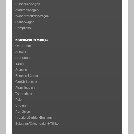
Dieseltriebwagen
Akkutriebwagen
Wasserstofftriebwagen
Steuerwagen
Dampfloks
Eisenbahn in Europa
Österreich
Schweiz
Frankreich
Italien
Spanien
Benelux-Länder
Großbritannien
Skandinavien
Tschechien
Polen
Ungarn
Rumänien
Kroatien/Serbien/Bosnien
Bulgarien/Griechenland/Türkei