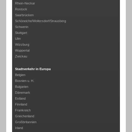
Rhein-Neckar
Rostock
Saarbrücken
Schöneiche/Woltersdorf/Strausberg
Schwerin
Stuttgart
Ulm
Würzburg
Wuppertal
Zwickau
Stadtverkehr in Europa
Belgien
Bosnien u. H.
Bulgarien
Dänemark
Estland
Finnland
Frankreich
Griechenland
Großbritannien
Irland