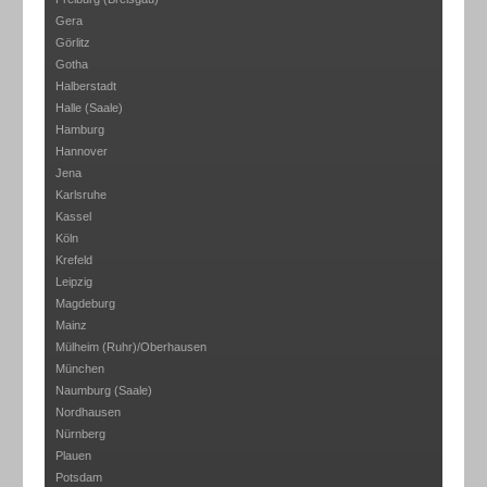
Gera
Görlitz
Gotha
Halberstadt
Halle (Saale)
Hamburg
Hannover
Jena
Karlsruhe
Kassel
Köln
Krefeld
Leipzig
Magdeburg
Mainz
Mülheim (Ruhr)/Oberhausen
München
Naumburg (Saale)
Nordhausen
Nürnberg
Plauen
Potsdam