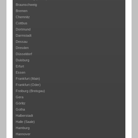
Braunschweig
Bremen
Chemnitz
Cottbus
Dortmund
Darmstadt
Dessau
Dresden
Düsseldorf
Duisburg
Erfurt
Essen
Frankfurt (Main)
Frankfurt (Oder)
Freiburg (Breisgau)
Gera
Görlitz
Gotha
Halberstadt
Halle (Saale)
Hamburg
Hannover