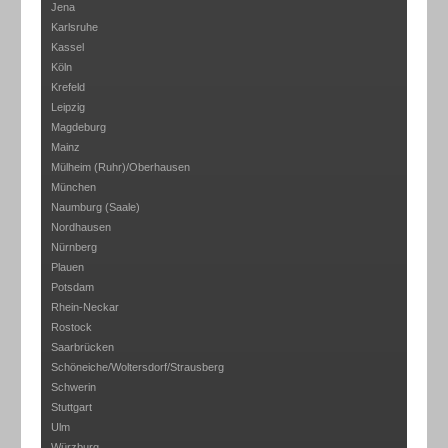
Jena
Karlsruhe
Kassel
Köln
Krefeld
Leipzig
Magdeburg
Mainz
Mülheim (Ruhr)/Oberhausen
München
Naumburg (Saale)
Nordhausen
Nürnberg
Plauen
Potsdam
Rhein-Neckar
Rostock
Saarbrücken
Schöneiche/Woltersdorf/Strausberg
Schwerin
Stuttgart
Ulm
Würzburg