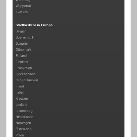
Wuppertal
Zwickau
Stadtverkehr in Europa
Belgien
Bosnien u. H.
Bulgarien
Dänemark
Estland
Finnland
Frankreich
Griechenland
Großbritannien
Irland
Italien
Kroatien
Lettland
Luxemburg
Niederlande
Norwegen
Österreich
Polen