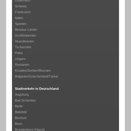
Österreich
Schweiz
Frankreich
Italien
Spanien
Benelux-Länder
Großbritannien
Skandinavien
Tschechien
Polen
Ungarn
Rumänien
Kroatien/Serbien/Bosnien
Bulgarien/Griechenland/Türkei
Stadtverkehr in Deutschland
Augsburg
Bad Schandau
Berlin
Bielefeld
Bochum
Bonn
Brandenburg (Havel)