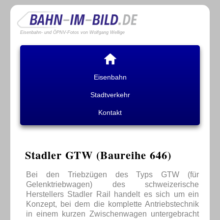
Eisenbahn- und ÖPNV-Fotos von Wolfgang Wellige
Eisenbahn
Stadtverkehr
Kontakt
Stadler GTW (Baureihe 646)
Bei den Triebzügen des Typs GTW (für
Gelenktriebwagen) des schweizerische
Herstellers Stadler Rail handelt es sich um ein
Konzept, bei dem die komplette Antriebstechnik
in einem kurzen Zwischenwagen untergebracht