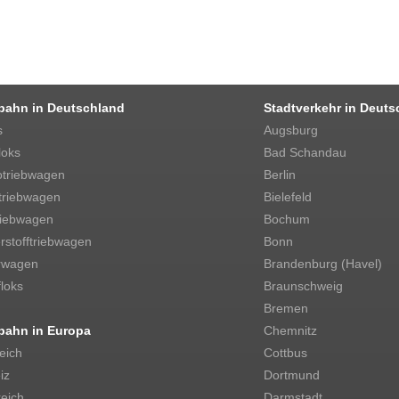
bahn in Deutschland
Stadtverkehr in Deuts
s
Augsburg
loks
Bad Schandau
otriebwagen
Berlin
triebwagen
Bielefeld
riebwagen
Bochum
stofftriebwagen
Bonn
rwagen
Brandenburg (Havel)
loks
Braunschweig
Bremen
bahn in Europa
Chemnitz
eich
Cottbus
iz
Dortmund
eich
Darmstadt