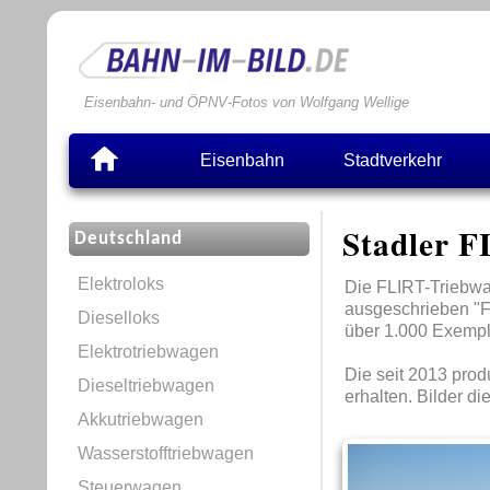
Eisenbahn- und ÖPNV-Fotos von Wolfgang Wellige
Eisenbahn
Stadtverkehr
Stadler F
Deutschland
Elektroloks
Die FLIRT-Triebwa
ausgeschrieben "Fl
Dieselloks
über 1.000 Exempla
Elektrotriebwagen
Die seit 2013 pro
Dieseltriebwagen
erhalten. Bilder d
Akkutriebwagen
Wasserstofftriebwagen
Steuerwagen