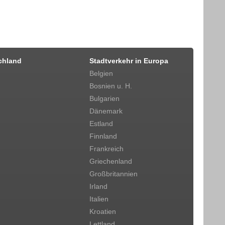
chland
Stadtverkehr in Europa
Belgien
Bosnien u. H.
Bulgarien
Dänemark
Estland
Finnland
Frankreich
Griechenland
Großbritannien
Irland
Italien
Kroatien
Lettland