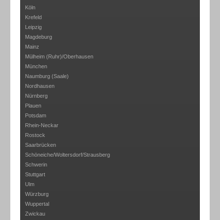
Köln
Krefeld
Leipzig
Magdeburg
Mainz
Mülheim (Ruhr)/Oberhausen
München
Naumburg (Saale)
Nordhausen
Nürnberg
Plauen
Potsdam
Rhein-Neckar
Rostock
Saarbrücken
Schöneiche/Woltersdorf/Strausberg
Schwerin
Stuttgart
Ulm
Würzburg
Wuppertal
Zwickau