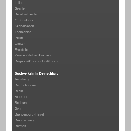
Italien
Spanien
Benelux-Länder
Großbritannien
Skandinavien
Tschechien
Polen
Ungarn
Rumänien
Kroatien/Serbien/Bosnien
Bulgarien/Griechenland/Türkei
Stadtverkehr in Deutschland
Augsburg
Bad Schandau
Berlin
Bielefeld
Bochum
Bonn
Brandenburg (Havel)
Braunschweig
Bremen