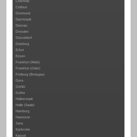
Chemnitz
Cottbus
Dortmund
Darmstadt
Dessau
Dresden
Düsseldorf
Duisburg
Erfurt
Essen
Frankfurt (Main)
Frankfurt (Oder)
Freiburg (Breisgau)
Gera
Görlitz
Gotha
Halberstadt
Halle (Saale)
Hamburg
Hannover
Jena
Karlsruhe
Kassel