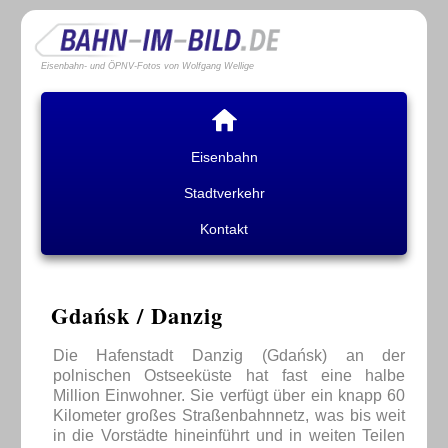
Eisenbahn- und ÖPNV-Fotos von Wolfgang Wellige
Eisenbahn
Stadtverkehr
Kontakt
Gdańsk / Danzig
Die Hafenstadt Danzig (Gdańsk) an der
polnischen Ostseeküste hat fast eine halbe
Million Einwohner. Sie verfügt über ein knapp 60
Kilometer großes Straßenbahnnetz, was bis weit
in die Vorstädte hineinführt und in weiten Teilen