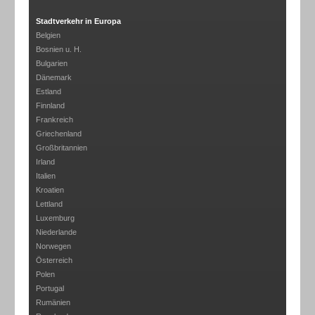
Stadtverkehr in Europa
Belgien
Bosnien u. H.
Bulgarien
Dänemark
Estland
Finnland
Frankreich
Griechenland
Großbritannien
Irland
Italien
Kroatien
Lettland
Luxemburg
Niederlande
Norwegen
Österreich
Polen
Portugal
Rumänien