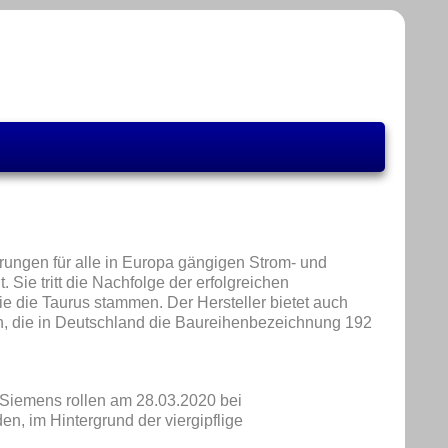
hrungen für alle in Europa gängigen Strom- und
 Sie tritt die Nachfolge der erfolgreichen
e die Taurus stammen. Der Hersteller bietet auch
n, die in Deutschland die Baureihenbezeichnung 192
 Siemens rollen am 28.03.2020 bei
n, im Hintergrund der viergipflige