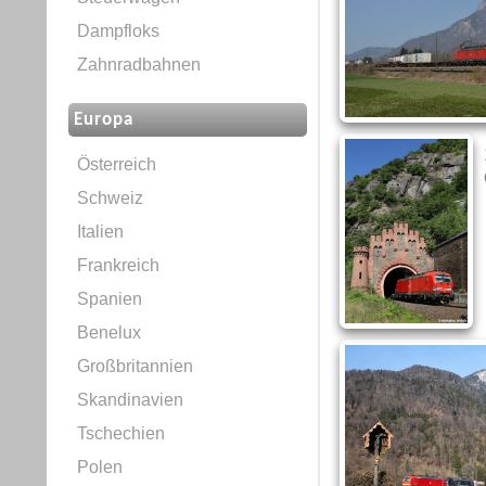
Dampfloks
Zahnradbahnen
Europa
Österreich
Schweiz
Italien
Frankreich
Spanien
Benelux
Großbritannien
Skandinavien
Tschechien
Polen