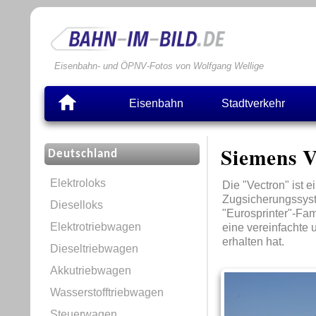
Eisenbahn- und ÖPNV-Fotos von Wolfgang Wellige
Eisenbahn
Stadtverkehr
Siemens V
Deutschland
Elektroloks
Die "Vectron" ist 
Zugsicherungssystem
Dieselloks
"Eurosprinter"-Fam
Elektrotriebwagen
eine vereinfachte
erhalten hat.
Dieseltriebwagen
Akkutriebwagen
Wasserstofftriebwagen
Steuerwagen