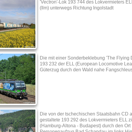
'Vectron'-Lok 193 744 des Lokvermieters EL
(Ilm) unterwegs Richtung Ingolstadt
Die mit einer Sonderbeklebung 'The Flying
193 232 der ELL (European Locomotive Leas
Güterzug durch den Wald nahe Fangschleus
Die von der tschechischen Staatsbahn CD a
gestaltete 193 292 des Lokvermieters ELL z
(Hamburg-Altona - Budapest) durch den Ort 
Personenaufzug Bad Schandau im links Hin