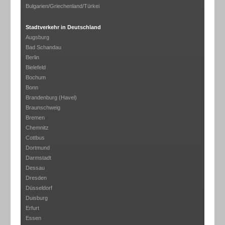
Bulgarien/Griechenland/Türkei
Stadtverkehr in Deutschland
Augsburg
Bad Schandau
Berlin
Bielefeld
Bochum
Bonn
Brandenburg (Havel)
Braunschweig
Bremen
Chemnitz
Cottbus
Dortmund
Darmstadt
Dessau
Dresden
Düsseldorf
Duisburg
Erfurt
Essen