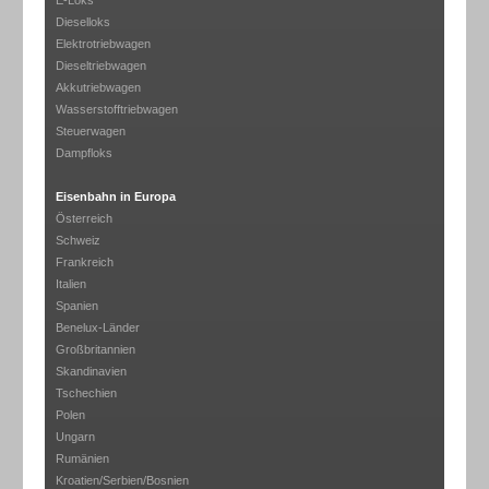
E-Loks
Dieselloks
Elektrotriebwagen
Dieseltriebwagen
Akkutriebwagen
Wasserstofftriebwagen
Steuerwagen
Dampfloks
Eisenbahn in Europa
Österreich
Schweiz
Frankreich
Italien
Spanien
Benelux-Länder
Großbritannien
Skandinavien
Tschechien
Polen
Ungarn
Rumänien
Kroatien/Serbien/Bosnien