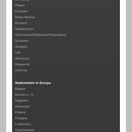
Plauen
Potsdam
Rhein-Neckar
Rostock
Saarbrücken
Schöneiche/Woltersdorf/Strausberg
Schwerin
Stuttgart
Ulm
Würzburg
Wuppertal
Zwickau
Stadtverkehr in Europa
Belgien
Bosnien u. H.
Bulgarien
Dänemark
Estland
Finnland
Frankreich
Griechenland