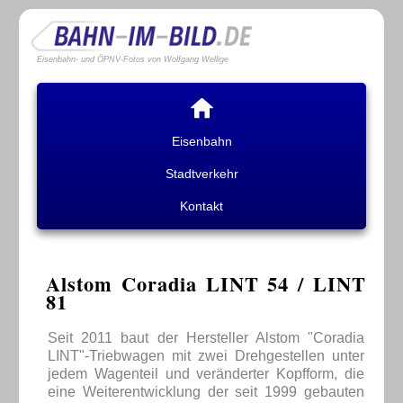
Eisenbahn- und ÖPNV-Fotos von Wolfgang Wellige
Eisenbahn
Stadtverkehr
Kontakt
Alstom Coradia LINT 54 / LINT
81
Seit 2011 baut der Hersteller Alstom "Coradia
LINT"-Triebwagen mit zwei Drehgestellen unter
jedem Wagenteil und veränderter Kopfform, die
eine Weiterentwicklung der seit 1999 gebauten