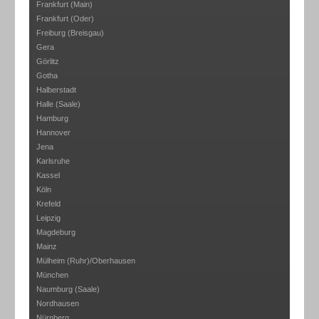
Frankfurt (Main)
Frankfurt (Oder)
Freiburg (Breisgau)
Gera
Görlitz
Gotha
Halberstadt
Halle (Saale)
Hamburg
Hannover
Jena
Karlsruhe
Kassel
Köln
Krefeld
Leipzig
Magdeburg
Mainz
Mülheim (Ruhr)/Oberhausen
München
Naumburg (Saale)
Nordhausen
Nürnberg