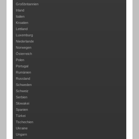
Großbritannien
Irland
Italien
Kroatien
Lettland
Luxemburg
Niederlande
Norwegen
Österreich
Polen
Portugal
Rumänien
Russland
Schweden
Schweiz
Serbien
Slowakei
Spanien
Türkei
Tschechien
Ukraine
Ungarn